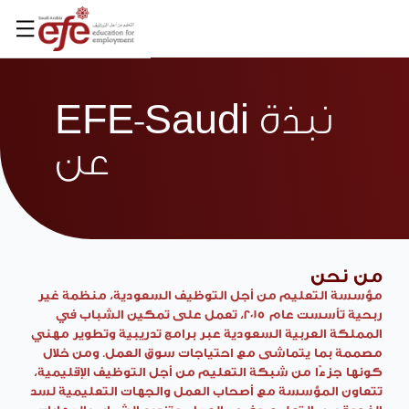
EN
EFE-Saudi نبذة
عن
من نحن
مؤسسة التعليم من أجل التوظيف السعودية، منظمة غير
ربحية تأسست عام 2015، تعمل على تمكين الشباب في
المملكة العربية السعودية عبر برامج تدريبية وتطوير مهني
مصممة بما يتماشى مع احتياجات سوق العمل. ومن خلال
كونها جزءًا من شبكة التعليم من أجل التوظيف الإقليمية،
تتعاون المؤسسة مع أصحاب العمل والجهات التعليمية لسد