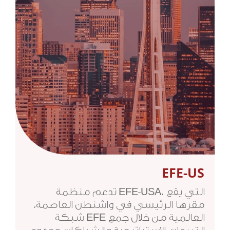
EFE-US
تدعم منظمة EFE-USA، التي يقع
مقرها الرئيسي في واشنطن العاصمة،
شبكة EFE العالمية من خلال جمع